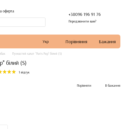
а оферта
+38096 196 91 76
Передзвонити вам?
Порівняння
Бажання
Укр
обак
Пухнастий халат “Paris Pup” білий (S)
p” білий (S)
1 відгук
Порівняти
В бажання