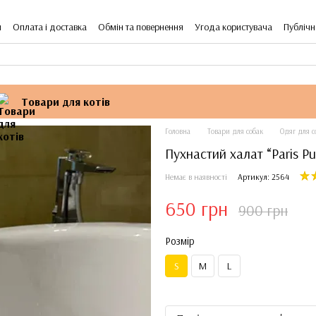
я
Оплата і доставка
Обмін та повернення
Угода користувача
Публічн
Товари для котів
Головна
Товари для собак
Одяг для с
Пухнастий халат “Paris Pu
Немає в наявності
Артикул: 2564
650 грн
900 грн
Розмір
S
M
L