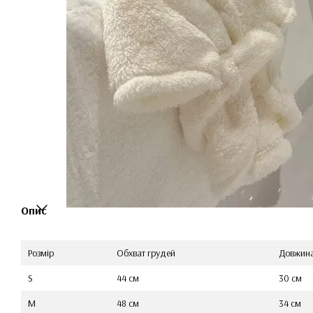
Опис
Розмір
Обхват грудей
Довжин
S
44 см
30 см
M
48 см
34 см