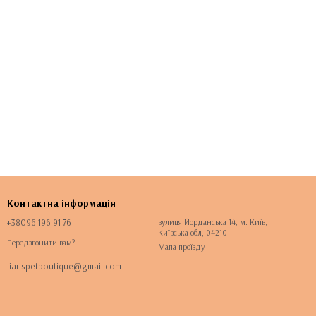
Контактна інформація
+38096 196 91 76
вулиця Йорданська 14, м. Київ,
Київська обл, 04210
Передзвонити вам?
Мапа проїзду
liarispetboutique@gmail.com