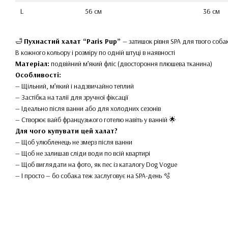
L
56 см
36 см
🛁
Пухнастий халат “Paris Pup”
— затишок рівня SPA для твого соба
В кожного кольору і розміру по одній штуці в наявності
Матеріал:
подвійний м’який фліс (двостороння плюшева тканина)
Особливості:
— Щільний, м’який і надзвичайно теплий
— Застібка на талії для зручної фіксації
— Ідеально після ванни або для холодних сезонів
— Створює вайб французького готелю навіть у ванній 🌟
Для чого купувати цей халат?
— Щоб улюбленець не змерз після ванни
— Щоб не залишав сліди води по всій квартирі
— Щоб виглядати на фото, як пес із каталогу Dog Vogue
— І просто — бо собака теж заслуговує на SPA-день 🫧