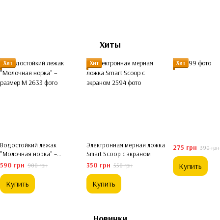
Хиты
Хит
Хит
Хит
Водостойкий лежак
Электронная мерная ложка
275 грн
390 грн
"Молочная норка" –
Smart Scoop с экраном
размер M
590 грн
350 грн
Купить
900 грн
550 грн
Купить
Купить
Новинки