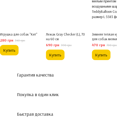
Игрушка для собак "Кит"
Лежак Gray Checker (L), 70
Зимняя теплая к
на 60 см
для собак мелки
280 грн
340 грн
милым принтом 
690 грн
470 грн
990 грн
700 грн
воздушными ша
Купить
TeddyBalloon Co
Купить
Купить
размер L
Гарантия качества
Покупка в один клик
Быстрая доставка