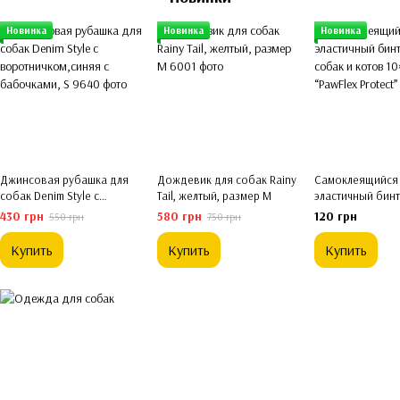
Новинка
Новинка
Новинка
Джинсовая рубашка для
Дождевик для собак Rainy
Самоклеящийся
собак Denim Style с
Tail, желтый, размер M
эластичный бинт
воротничком,синяя с
собак и котов 1
430 грн
580 грн
120 грн
550 грн
750 грн
бабочками, S
“PawFlex Protect
Купить
Купить
Купить