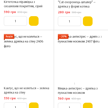
Кігтеточка-пірамідка з
“Cat-охоронець шпалер” —
сизалевим покриттям, сірий
дряпка у формі котика
590 грн
280 грн
890 грн
380 грн
Акція
−20%
1
Кактус, що не колеться — зелена
Мишка-антистрес — дряпка з
дряпка на стіну
пухнастим носиком
330 грн
360 грн
450 грн
450 грн