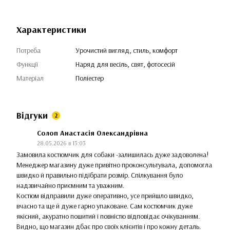
Характеристики
Потреба
Урочистий вигляд, стиль, комфорт
Функції
Наряд для весіль, свят, фотосесій
Матеріал
Поліестер
Відгуки
2
Солоп Анастасія Олександрівна
28.05.2026 в 13:03
Замовила костюмчик для собаки -залишилась дуже задоволена!
Менеджер магазину дуже привітно проконсультувала, допомогла
швидко й правильно підібрати розмір. Спілкування було
надзвичайно приємним та уважним.
Костюм відправили дуже оперативно, усе прийшло швидко,
вчасно та ще й дуже гарно упаковане. Сам костюмчик дуже
якісний, акуратно пошитий і повністю відповідає очікуванням.
Видно, що магазин дбає про своїх клієнтів і про кожну деталь.