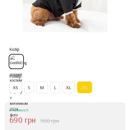
Колір
Розмір
ХS
S
M
L
XL
2XL
В наявності
690 грн
900 грн