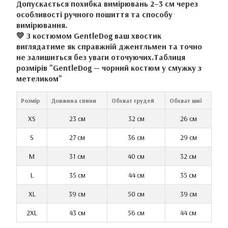
Допускається похибка вимірювань 2–3 см через
особливості ручного пошиття та способу
вимірювання.
💛 З костюмом GentleDog ваш хвостик
виглядатиме як справжній джентльмен та точно
не залишиться без уваги оточуючих.Таблиця
розмірів "GentleDog — чорний костюм у смужку з
метеликом"
Розмір
Довжина спини
Обхват грудей
Обхват шиї
XS
23 см
32 см
26 см
S
27 см
36 см
29 см
M
31 см
40 см
32 см
L
35 см
44 см
35 см
XL
39 см
50 см
39 см
2XL
43 см
56 см
44 см