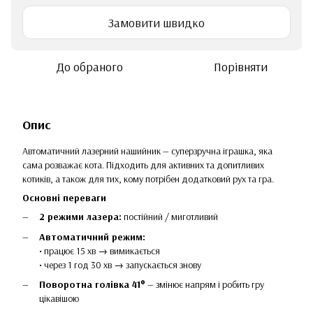
Замовити швидко
До обраного
Порівняти
Опис
Автоматичний лазерний нашийник — суперзручна іграшка, яка
сама розважає кота. Підходить для активних та допитливих
котиків, а також для тих, кому потрібен додатковий рух та гра.
Основні переваги
2 режими лазера:
постійний / миготливий
Автоматичний режим:
• працює 15 хв → вимикається
• через 1 год 30 хв → запускається знову
Поворотна голівка 41°
— змінює напрям і робить гру
цікавішою