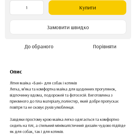
Купити
Замовити швидко
До обраного
Порівняти
Опис
Літня майка «Бані» для собак і котиків
Легка, м’яка та комфортна майка для щоденних прогулянок,
відпочинку вдома, подорожей та фотосесій. Виготовлена з
приємного до тіла матеріалу,поліестер, який добре пропускає
повітря та не сковує рухів улюбленця.
Завдяки простому крою майка легко одягається та комфортно
сидить на тілі, а стильний мінімалістичний дизайн чудово підійде
як для собак, так і для котиків.