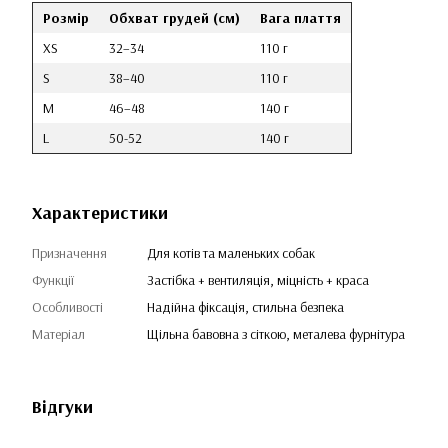
Розмір
Обхват грудей (см)
Вага плаття
XS
32–34
110 г
S
38–40
110 г
M
46–48
140 г
L
50-52
140 г
Характеристики
Призначення
Для котів та маленьких собак
Функції
Застібка + вентиляція, міцність + краса
Особливості
Надійна фіксація, стильна безпека
Матеріал
Щільна бавовна з сіткою, металева фурнітура
Відгуки