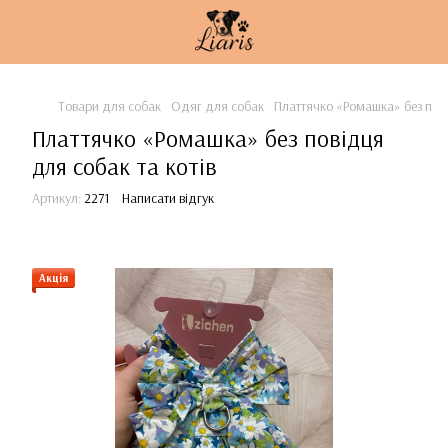
Товари для собак
Одяг для собак
Платтячко «Ромашка» без пові
Платтячко «Ромашка» без повідця
для собак та котів
Артикул:
2271
Написати відгук
Акція