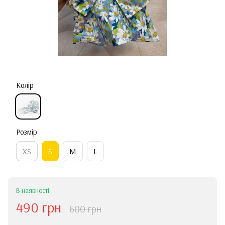
Колір
Розмір
ХS
S
M
L
В наявності
490 грн
600 грн