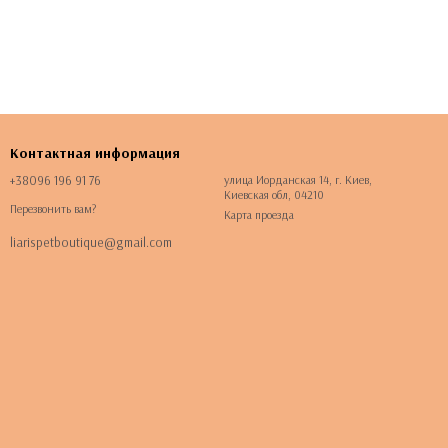
Контактная информация
+38096 196 91 76
улица Иорданская 14, г. Киев,
Киевская обл, 04210
Перезвонить вам?
Карта проезда
liarispetboutique@gmail.com