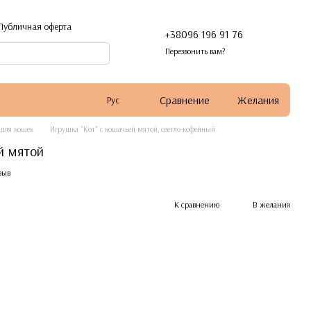
Публичная оферта
+38096 196 91 76
Перезвонить вам?
Сравнение
Желания
Рус
для кошек
Игрушка "Кот" с кошачьей мятой, светло-кофейный
й мятой
зыв
К сравнению
В желания