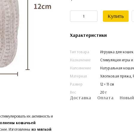
Купить
Характеристики
Тип товара
Игрушка для кошек 
Назначение
Стимуляция игры и
Наполнение
Натуральная кошач
Материал
Хлопковая пряжа, 
Размер
12 × 11 см
Вес
20 г
Доставка
Оплата
Новый
 стимулировать их активность и
олнены кошачьей
снее. Изготовлены
из мягкой