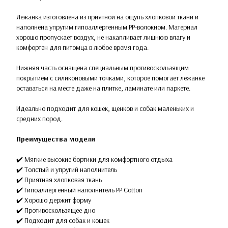
Лежанка изготовлена из приятной на ощупь хлопковой ткани и
наполнена упругим гипоаллергенным PP-волокном. Материал
хорошо пропускает воздух, не накапливает лишнюю влагу и
комфортен для питомца в любое время года.
Нижняя часть оснащена специальным противоскользящим
покрытием с силиконовыми точками, которое помогает лежанке
оставаться на месте даже на плитке, ламинате или паркете.
Идеально подходит для кошек, щенков и собак маленьких и
средних пород.
Преимущества модели
✔️ Мягкие высокие бортики для комфортного отдыха
✔️ Толстый и упругий наполнитель
✔️ Приятная хлопковая ткань
✔️ Гипоаллергенный наполнитель PP Cotton
✔️ Хорошо держит форму
✔️ Противоскользящее дно
✔️ Подходит для собак и кошек