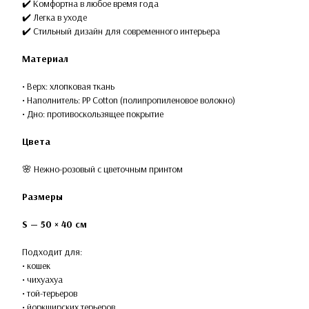
✔️ Комфортна в любое время года
✔️ Легка в уходе
✔️ Стильный дизайн для современного интерьера
Материал
• Верх: хлопковая ткань
• Наполнитель: PP Cotton (полипропиленовое волокно)
• Дно: противоскользящее покрытие
Цвета
🌸 Нежно-розовый с цветочным принтом
Размеры
S — 50 × 40 см
Подходит для:
• кошек
• чихуахуа
• той-терьеров
• йоркширских терьеров