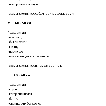
• померанских шпицев
Рекомендуемый вес собаки до 4 кг, кошек до 7 кг.
M — 60 × 50 см
Подходит для:
• мальтипу
• бишон-фризе
• ши-тцу
• пекинесов
• мини французских бульдогов
Рекомендуемый вес питомца: до 8–10 кг.
L — 70 × 60 см
Подходит для:
• корги
• кокер-спаниелей
• биглей
• французских бульдогов