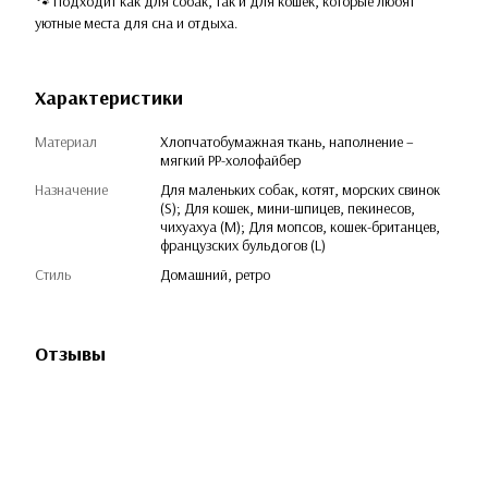
🐾 Подходит как для собак, так и для кошек, которые любят
уютные места для сна и отдыха.
Характеристики
Материал
Хлопчатобумажная ткань, наполнение –
мягкий PP-холофайбер
Назначение
Для маленьких собак, котят, морских свинок
(S); Для кошек, мини-шпицев, пекинесов,
чихуахуа (M); Для мопсов, кошек-британцев,
французских бульдогов (L)
Стиль
Домашний, ретро
Отзывы