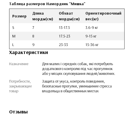
Таблица размеров Намордник "Мишка"
Длина
Обхват
Ориентировочный
Розмер
морды(см)
морды(см)
вес(кг)
S
7
13-17.5
3.6-9 кг
M
8
17.5-23
9-15 кг
L
9
23-33
15-36 кг
Характеристики
Назначение
Для малих і середніх собак, які потребують
додаткового контролю під час прогулянок
або у місцях скуповування людей/животних.
Потребности,
Защита от укуса, контроль поведения,
закрывающие
безопасные прогулки, уменьшение стресса
товар
владельца в общественных местах
Отзывы