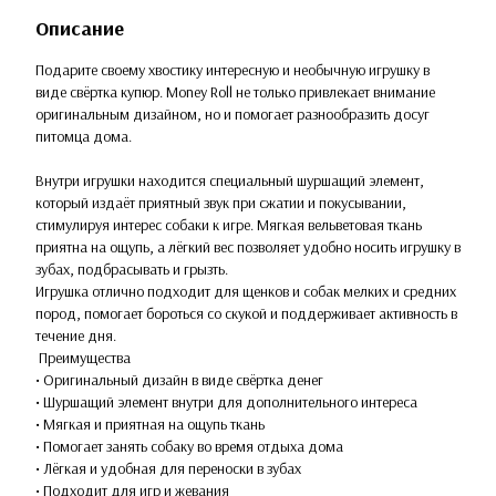
Описание
Подарите своему хвостику интересную и необычную игрушку в
виде свёртка купюр. Money Roll не только привлекает внимание
оригинальным дизайном, но и помогает разнообразить досуг
питомца дома.
Внутри игрушки находится специальный шуршащий элемент,
который издаёт приятный звук при сжатии и покусывании,
стимулируя интерес собаки к игре. Мягкая вельветовая ткань
приятна на ощупь, а лёгкий вес позволяет удобно носить игрушку в
зубах, подбрасывать и грызть.
Игрушка отлично подходит для щенков и собак мелких и средних
пород, помогает бороться со скукой и поддерживает активность в
течение дня.
Преимущества
• Оригинальный дизайн в виде свёртка денег
• Шуршащий элемент внутри для дополнительного интереса
• Мягкая и приятная на ощупь ткань
• Помогает занять собаку во время отдыха дома
• Лёгкая и удобная для переноски в зубах
• Подходит для игр и жевания