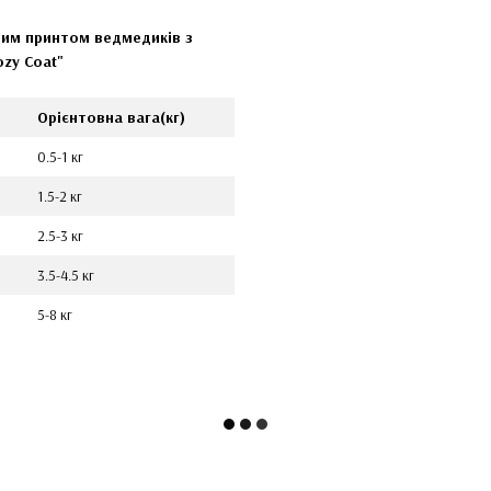
илим принтом ведмедиків з
ozy Coat
"
Орієнтовна вага(кг)
0.5-1 кг
1.5-2 кг
2.5-3 кг
3.5-4.5 кг
5-8 кг