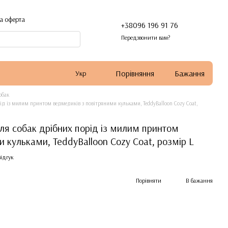
а оферта
+38096 196 91 76
Передзвонити вам?
Порівняння
Бажання
Укр
обак
ід із милим принтом ведмедиків з повітряними кульками, TeddyBalloon Cozy Coat,
ля собак дрібних порід із милим принтом
 кульками, TeddyBalloon Cozy Coat, розмір L
ідгук
Порівняти
В бажання