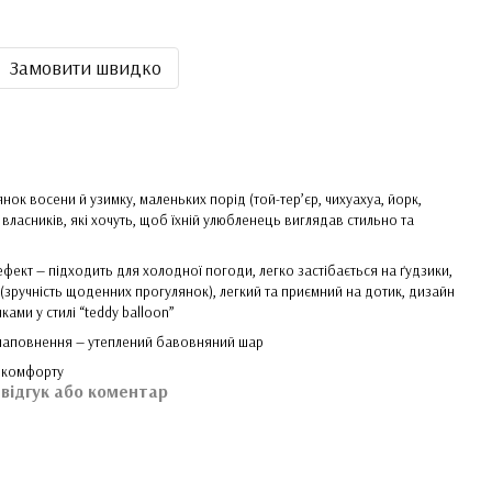
Замовити швидко
ок восени й узимку, маленьких порід (той-тер’єр, чихуахуа, йорк,
), власників, які хочуть, щоб їхній улюбленець виглядав стильно та
ефект — підходить для холодної погоди, легко застібається на ґудзики,
 (зручність щоденних прогулянок), легкий та приємний на дотик, дизайн
ами у стилі “teddy balloon”
 наповнення — утеплений бавовняний шар
я комфорту
 відгук або коментар