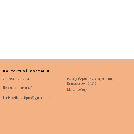
Контактна інформація
+38096 196 91 76
вулиця Йорданська 14, м. Київ,
Київська обл, 04210
Передзвонити вам?
Мапа проїзду
liarispetboutique@gmail.com