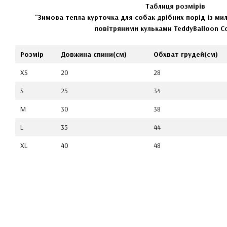
Таблиця розмірів
"Зимова тепла курточка для собак дрібних порід із м
повітряними кульками
TeddyBalloon C
Розмір
Довжина спини(см)
Обхват грудей(см)
XS
20
28
S
25
34
M
30
38
L
35
44
XL
40
48