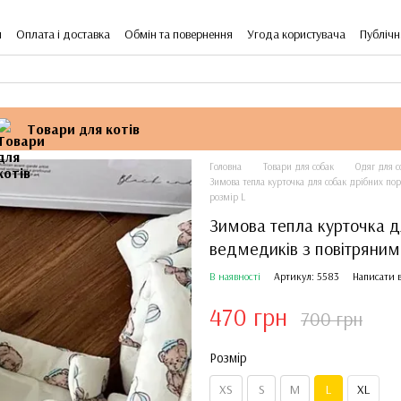
я
Оплата і доставка
Обмін та повернення
Угода користувача
Публічн
Товари для котів
Головна
Товари для собак
Одяг для с
Зимова тепла курточка для собак дрібних пор
розмір L
Зимова тепла курточка д
ведмедиків з повітряними
В наявності
Артикул: 5583
Написати в
470 грн
700 грн
Розмір
ХS
S
M
L
XL