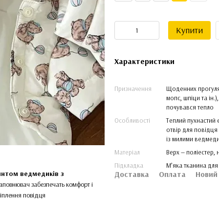
Купити
Характеристики
Призначення
Щоденних прогулян
мопс, шпіци та ін.
почувався тепло
Особливості
Теплий пухнастий 
отвір для повідця
із милими ведмедик
Матеріал
Верх — поліестер,
Підкладка
М’яка тканина дл
интом ведмедиків з
Доставка
Оплата
Новий
наповнювач забезпечать комфорт і
ріплення повідця