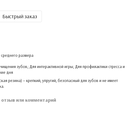
Быстрый заказ
и среднего размера
чищения зубов; Для интерактивной игры; Для профилактики стресса и
ние дня
ская резина) — крепкий, упругий, безопасный для зубов и не имеет
ха.
 отзыв или комментарий