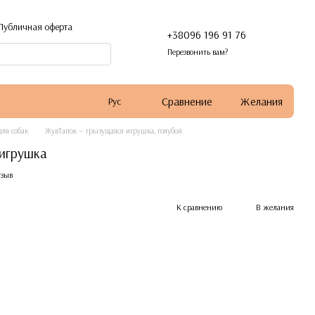
Публичная оферта
+38096 196 91 76
Перезвонить вам?
Сравнение
Желания
Рус
ля собак
ЖувТапок — грызущаяся игрушка, голубой
игрушка
тзыв
К сравнению
В желания