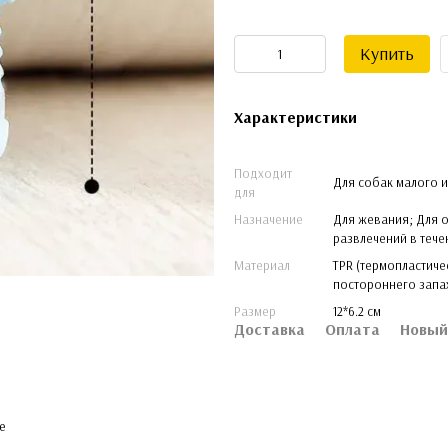
Купить
Характеристики
Подходит
Для собак малого 
для
Назначение
Для жевания; Для о
развлечений в тече
Материал
TPR (термопластиче
постороннего запа
Размер
12*6.2 см
Доставка
Оплата
Новый
е