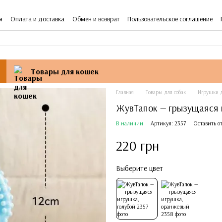
я
Оплата и доставка
Обмен и возврат
Пользовательское соглашение
Товары для кошек
Главная
Товары для собак
Игрушки д
ЖувТапок — грызущаяся 
В наличии
Артикул: 2357
Оставить о
220 грн
Выберите цвет