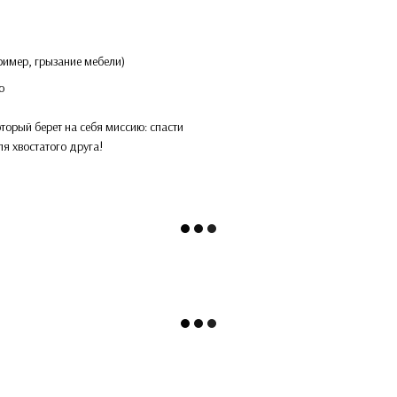
ример, грызание мебели)
о
оторый берет на себя миссию: спасти
я хвостатого друга!