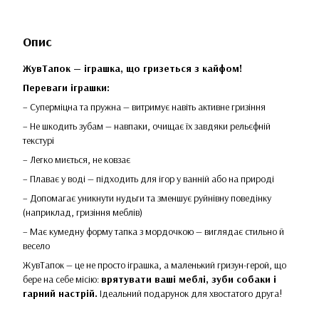
Опис
ЖувТапок — іграшка, що гризеться з кайфом!
Переваги іграшки:
– Суперміцна та пружна — витримує навіть активне гризіння
– Не шкодить зубам — навпаки, очищає їх завдяки рельєфній
текстурі
– Легко миється, не ковзає
– Плаває у воді — підходить для ігор у ванній або на природі
– Допомагає уникнути нудьги та зменшує руйнівну поведінку
(наприклад, гризіння меблів)
– Має кумедну форму тапка з мордочкою — виглядає стильно й
весело
ЖувТапок — це не просто іграшка, а маленький гризун-герой, що
бере на себе місію:
врятувати ваші меблі, зуби собаки і
гарний настрій.
Ідеальний подарунок для хвостатого друга!