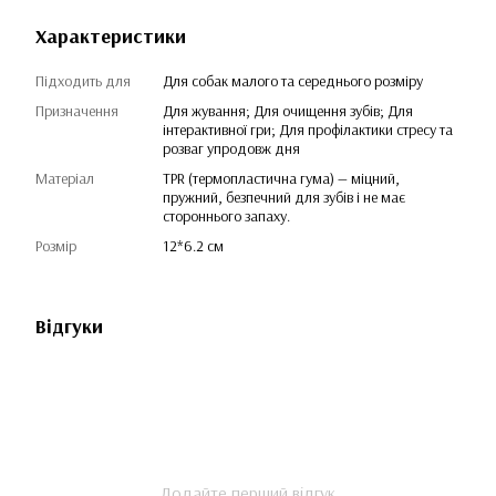
Характеристики
Підходить для
Для собак малого та середнього розміру
Призначення
Для жування; Для очищення зубів; Для
інтерактивної гри; Для профілактики стресу та
розваг упродовж дня
Матеріал
TPR (термопластична гума) — міцний,
пружний, безпечний для зубів і не має
стороннього запаху.
Розмір
12*6.2 см
Відгуки
Додайте перший відгук